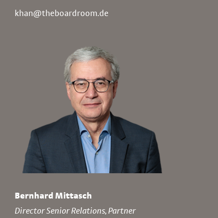
khan@theboardroom.de
Bernhard Mittasch
Director Senior Relations, Partner